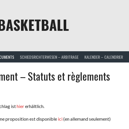
BASKETBALL
CUMENTS
SCHIEDSRICHTERWESEN – ARBITRAGE
KALENDER – CALENDRIER
ment – Statuts et règlements
chlag ist
hier
erhältlich.
Une proposition est disponible
ici
(en allemand seulement)